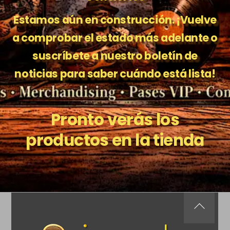
Estamos aún en construcción. ¡Vuelve
a comprobar el estado más adelante o
suscríbete a nuestro boletín de
noticias para saber cuándo está lista!
Pronto verás los
productos en la tienda
Back
To