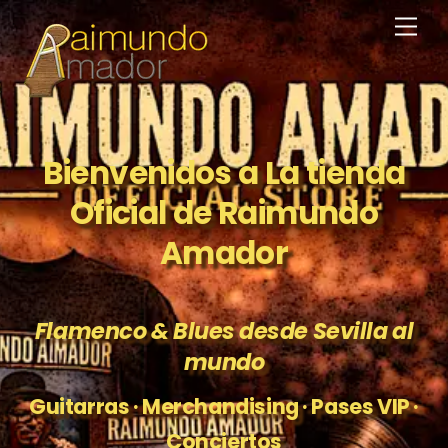
Skip
Men
to
content
Bienvenidos a La tienda
Oficial de Raimundo
Amador
Flamenco & Blues desde Sevilla al
mundo
Guitarras · Merchandising · Pases VIP ·
Conciertos