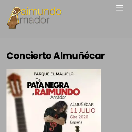
Skip
Men
to
content
Concierto Almuñécar