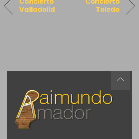
Concierto
Concierto
Valladolid
Toledo
Back
To
Top